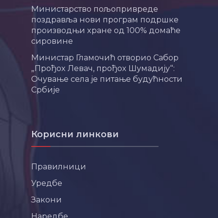
Министарство пољопривреде
поздравља нови програм подршке
производњи хране од 100% домаће
сировине
Министар Гламочић отворио Сабор
„Прођох Левач, прођох Шумадију“:
Очување села је питање будућности
Србије
Корисни линкови
Правилници
Уредбе
Закони
Наредбе