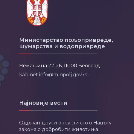
Министарство пољопривреде,
шумарства и водопривреде
Немањина 22-26, 11000 Београд
kabinet.info@minpolj.gov.rs
Најновије вести
Одржан други округли сто о Нацрту
закона о добробити животиња