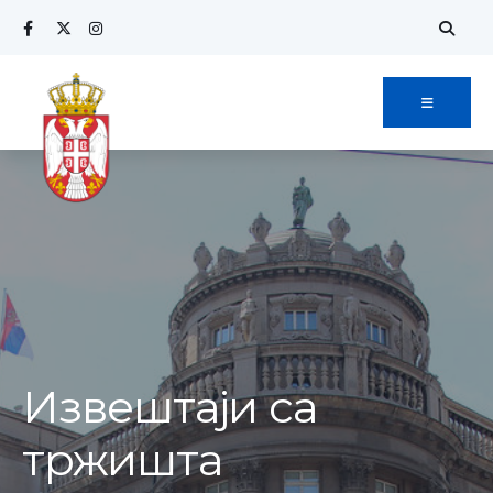
Извештаји са
тржишта