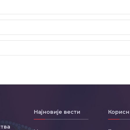
Најновије вести
Корисн
тва