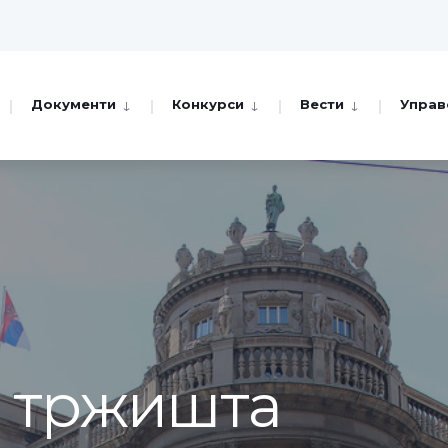
Документи
Конкурси
Вести
Управ
а тржишта