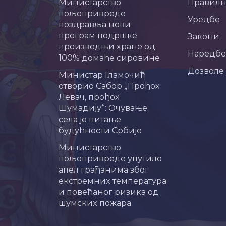
Министарство
Правил
пољопривреде
Уредбе
поздравља нови
програм подршке
Закони
производњи хране од
Наредбе
100% домаће сировине
Дозволе
Министар Гламочић
отворио Сабор „Прођох
Левач, прођох
Шумадију“: Очување
села је питање
будућности Србије
Министарство
пољопривреде упутило
апел грађанима због
екстремних температура
и повећаног ризика од
шумских пожара