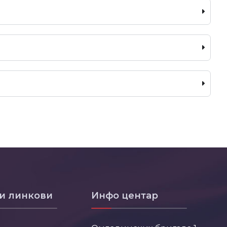
и линкови
Инфо центар