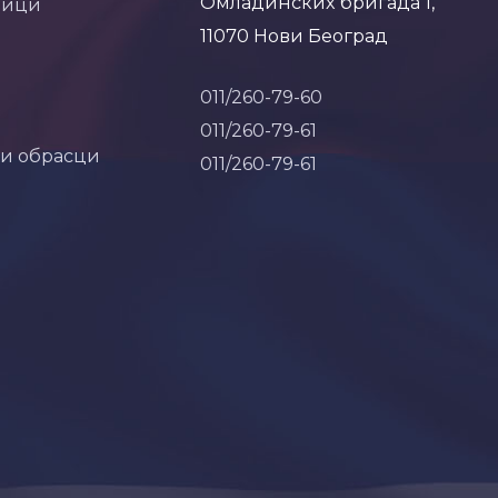
Омладинских бригада 1,
ници
11070 Нови Београд
011/260-79-60
011/260-79-61
 и обрасци
011/260-79-61