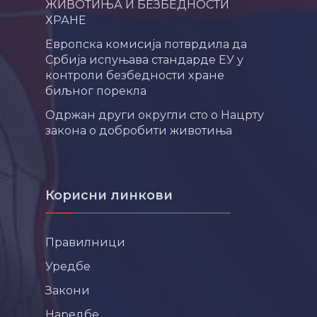
ЖИВОТИЊА И БЕЗБЕДНОСТИ
ХРАНЕ
Европска комисија потврдила да
Србија испуњава стандарде ЕУ у
контроли безбедности хране
биљног порекла
Одржан други округли сто о Нацрту
закона о добробити животиња
Корисни линкови
Правилници
Уредбе
Закони
Наредбе