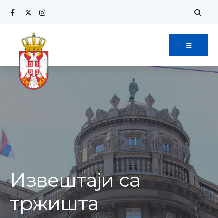
Извештаји са
тржишта