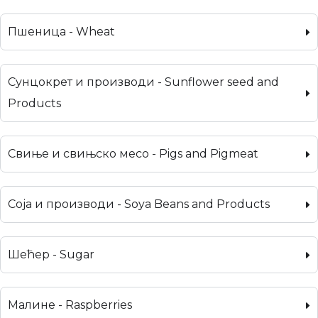
Пшеница - Wheat
Сунцокрет и производи - Sunflower seed and
Products
Свиње и свињско месо - Pigs and Pigmeat
Соја и производи - Soya Beans and Products
Шећер - Sugar
Малине - Raspberries