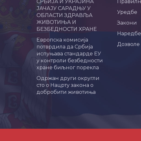
СРБИЈА И УКРАЈИНА
Правил
ЈАЧАЈУ САРАДЊУ У
Уредбе
ОБЛАСТИ ЗДРАВЉА
ЖИВОТИЊА И
Закони
БЕЗБЕДНОСТИ ХРАНЕ
Наредбе
Европска комисија
Дозволе
потврдила да Србија
испуњава стандарде ЕУ
у контроли безбедности
хране биљног порекла
Одржан други округли
сто о Нацрту закона о
добробити животиња