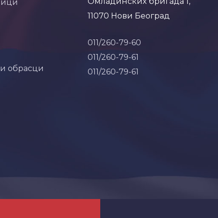
Омладинских бригада 1,
ници
11070 Нови Београд
011/260-79-60
011/260-79-61
 и обрасци
011/260-79-61