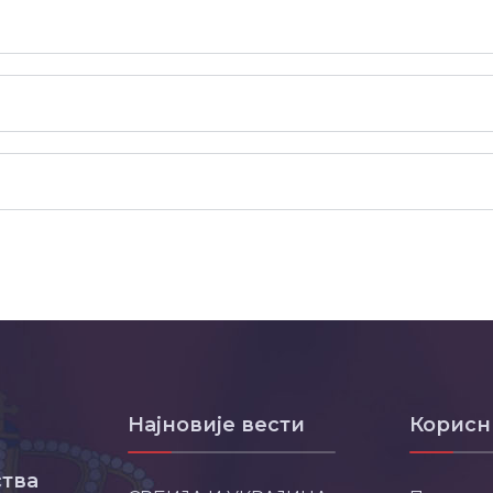
Најновије вести
Корисн
тва