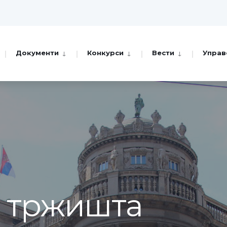
Документи
Конкурси
Вести
Управ
а тржишта