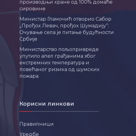
производњи хране од 100% домаће
сировине
Министар Гламочић отворио Сабор
„Прођох Левач, прођох Шумадију“:
Очување села је питање будућности
Србије
Министарство пољопривреде
упутило апел грађанима због
екстремних температура и
повећаног ризика од шумских
пожара
Корисни линкови
Правилници
Уредбе