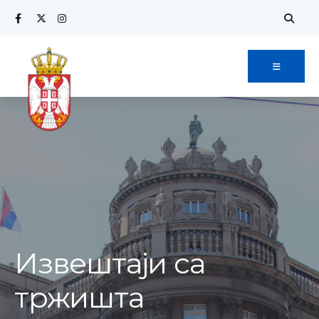
Извештаји са
тржишта