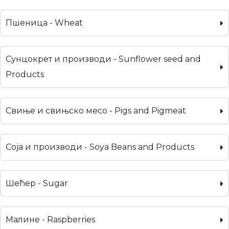
Пшеница - Wheat
Сунцокрет и производи - Sunflower seed and
Products
Свиње и свињско месо - Pigs and Pigmeat
Соја и производи - Soya Beans and Products
Шећер - Sugar
Малине - Raspberries