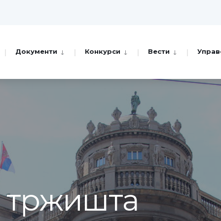
Документи
Конкурси
Вести
Управ
а тржишта