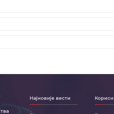
Најновије вести
Корисн
тва