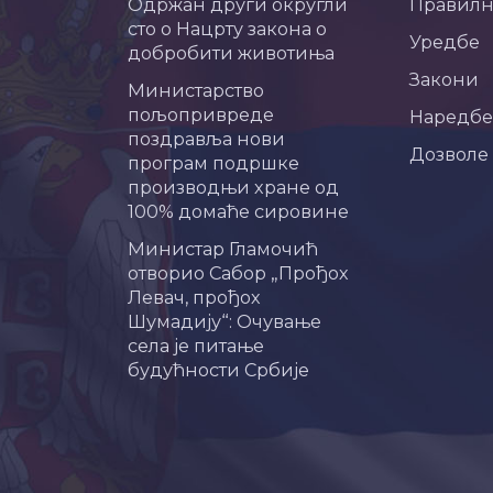
Одржан други округли
Правил
сто о Нацрту закона о
Уредбе
добробити животиња
Закони
Министарство
пољопривреде
Наредбе
поздравља нови
Дозволе
програм подршке
производњи хране од
100% домаће сировине
Министар Гламочић
отворио Сабор „Прођох
Левач, прођох
Шумадију“: Очување
села је питање
будућности Србије