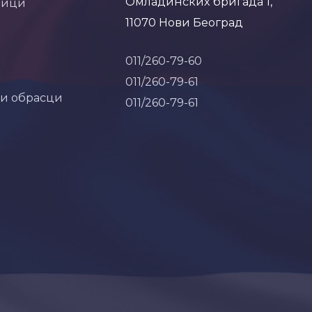
Омладинских бригада 1,
ници
11070 Нови Београд
011/260-79-60
011/260-79-61
 и обрасци
011/260-79-61