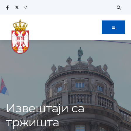
Извештаји са
тржишта