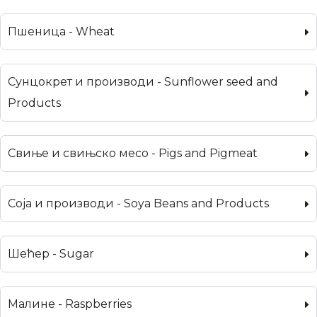
Пшеница - Wheat
Сунцокрет и производи - Sunflower seed and
Products
Свиње и свињско месо - Pigs and Pigmeat
Соја и производи - Soya Beans and Products
Шећер - Sugar
Малине - Raspberries