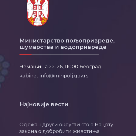
Министарство пољопривреде,
шумарства и водопривреде
Немањина 22-26, 11000 Београд
kabinet.info@minpolj.gov.rs
Најновије вести
Одржан други округли сто о Нацрту
закона о добробити животиња