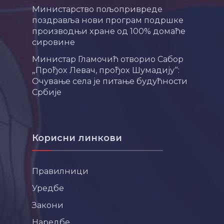
Министарство пољопривреде
поздравља нови програм подршке
производњи хране од 100% домаће
сировине
Министар Гламочић отворио Сабор
„Прођох Левач, прођох Шумадију“:
Очување села је питање будућности
Србије
Корисни линкови
Правилници
Уредбе
Закони
Наредбе