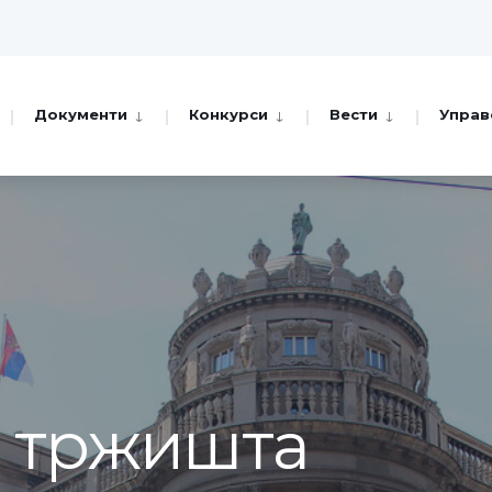
Документи
Конкурси
Вести
Управ
а тржишта