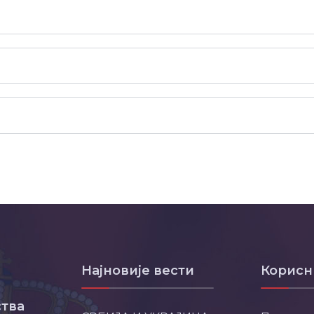
Најновије вести
Корисн
тва