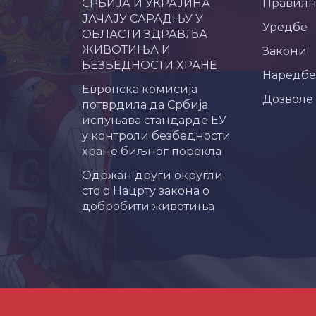
СРБИЈА И УКРАЈИНА
Правил
ЈАЧАЈУ САРАДЊУ У
Уредбе
ОБЛАСТИ ЗДРАВЉА
ЖИВОТИЊА И
Закони
БЕЗБЕДНОСТИ ХРАНЕ
Наредбе
Европска комисија
Дозволе
потврдила да Србија
испуњава стандарде ЕУ
у контроли безбедности
хране биљног порекла
Одржан други округли
сто о Нацрту закона о
добробити животиња