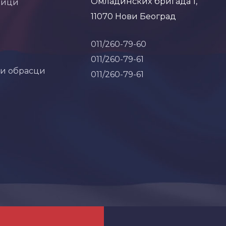
Омладинских бригада 1,
ници
11070 Нови Београд
011/260-79-60
011/260-79-61
 и обрасци
011/260-79-61