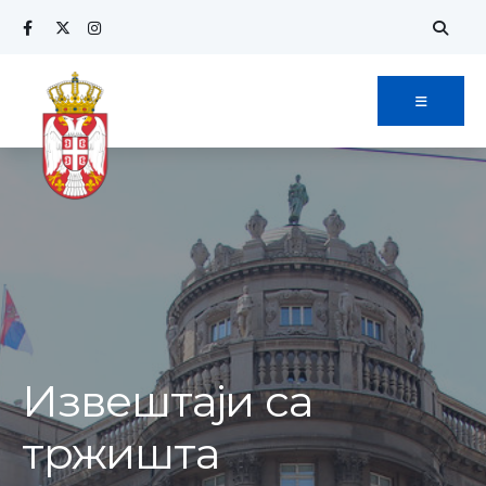
Извештаји са
тржишта