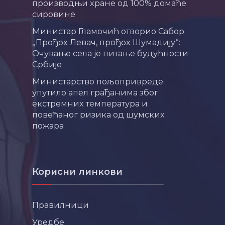
производњи хране од 100% домаће
сировине
Министар Гламочић отворио Сабор
„Прођох Левач, прођох Шумадију“:
Очување села је питање будућности
Србије
Министарство пољопривреде
упутило апел грађанима због
екстремних температура и
повећаног ризика од шумских
пожара
Корисни линкови
Правилници
Уредбе