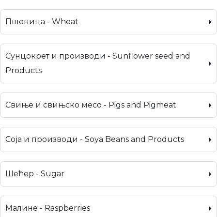
Пшеница - Wheat
Сунцокрет и производи - Sunflower seed and
Products
Свиње и свињско месо - Pigs and Pigmeat
Соја и производи - Soya Beans and Products
Шећер - Sugar
Малине - Raspberries