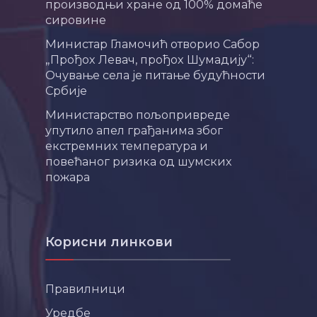
производњи хране од 100% домаће
сировине
Министар Гламочић отворио Сабор
„Прођох Левач, прођох Шумадију“:
Очување села је питање будућности
Србије
Министарство пољопривреде
упутило апел грађанима због
екстремних температура и
повећаног ризика од шумских
пожара
Корисни линкови
Правилници
Уредбе