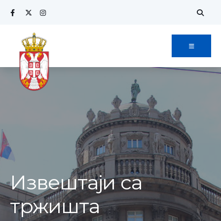
Извештаји са
тржишта