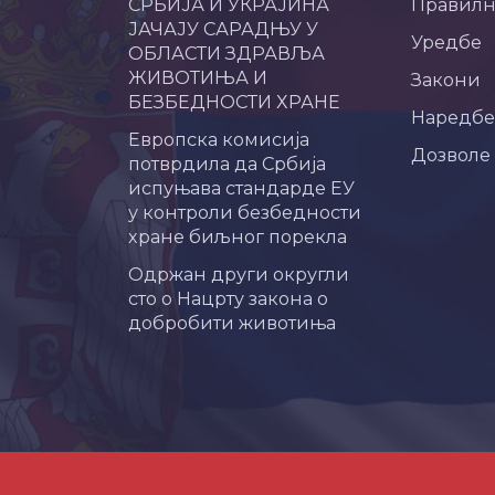
СРБИЈА И УКРАЈИНА
Правил
ЈАЧАЈУ САРАДЊУ У
Уредбе
ОБЛАСТИ ЗДРАВЉА
ЖИВОТИЊА И
Закони
БЕЗБЕДНОСТИ ХРАНЕ
Наредбе
Европска комисија
Дозволе
потврдила да Србија
испуњава стандарде ЕУ
у контроли безбедности
хране биљног порекла
Одржан други округли
сто о Нацрту закона о
добробити животиња