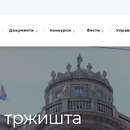
Документи
Конкурси
Вести
Управ
а тржишта