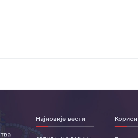
Најновије вести
Корисн
тва