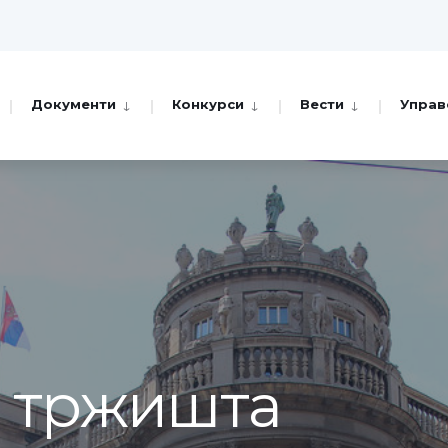
Документи
Конкурси
Вести
Управ
а тржишта