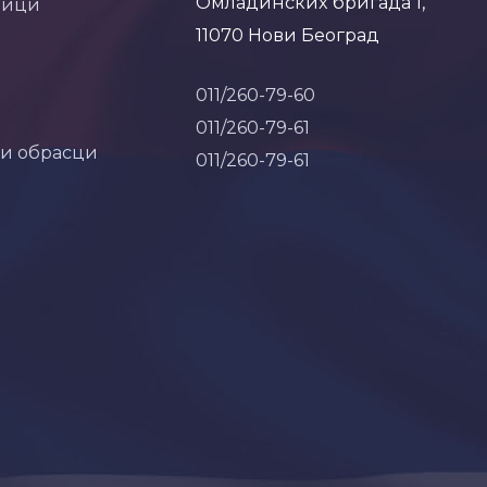
Омладинских бригада 1,
ници
11070 Нови Београд
011/260-79-60
011/260-79-61
 и обрасци
011/260-79-61