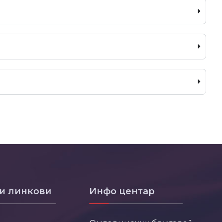
и линкови
Инфо центар