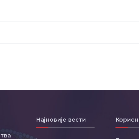
Најновије вести
Корисн
тва