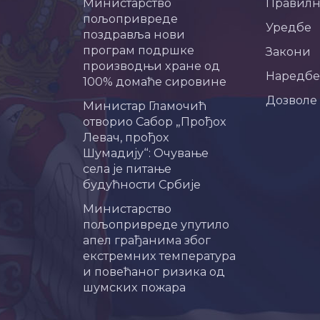
Министарство
Правил
пољопривреде
Уредбе
поздравља нови
програм подршке
Закони
производњи хране од
Наредбе
100% домаће сировине
Дозволе
Министар Гламочић
отворио Сабор „Прођох
Левач, прођох
Шумадију“: Очување
села је питање
будућности Србије
Министарство
пољопривреде упутило
апел грађанима због
екстремних температура
и повећаног ризика од
шумских пожара