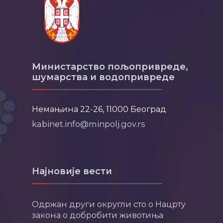
Министарство пољопривреде,
шумарства и водопривреде
Немањина 22-26, 11000 Београд
kabinet.info@minpolj.gov.rs
Најновије вести
Одржан други округли сто о Нацрту
закона о добробити животиња