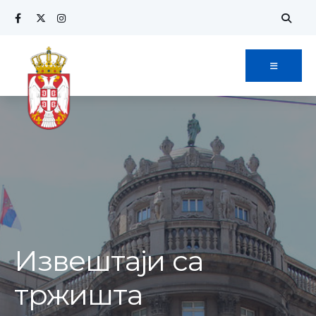
Извештаји са
тржишта