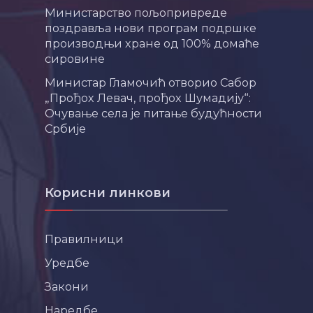
Министарство пољопривреде
поздравља нови програм подршке
производњи хране од 100% домаће
сировине
Министар Гламочић отворио Сабор
„Прођох Левач, прођох Шумадију“:
Очување села је питање будућности
Србије
Корисни линкови
Правилници
Уредбе
Закони
Наредбе