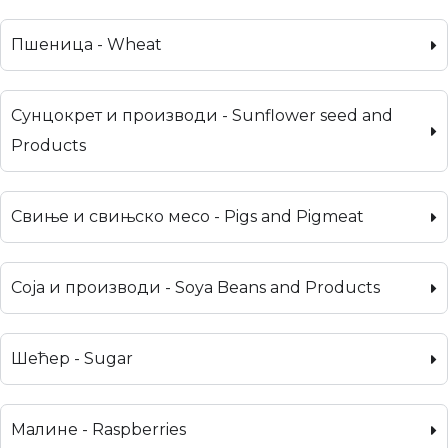
Пшеница - Wheat
Сунцокрет и производи - Sunflower seed and
Products
Свиње и свињско месо - Pigs and Pigmeat
Соја и производи - Soya Beans and Products
Шећер - Sugar
Малине - Raspberries