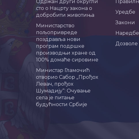
Одржан други округли
Правил
сто о Нацрту закона о
Уредбе
добробити животиња
Закони
Министарство
пољопривреде
Наредбе
поздравља нови
Дозволе
програм подршке
производњи хране од
100% домаће сировине
Министар Гламочић
отворио Сабор „Прођох
Левач, прођох
Шумадију“: Очување
села је питање
будућности Србије