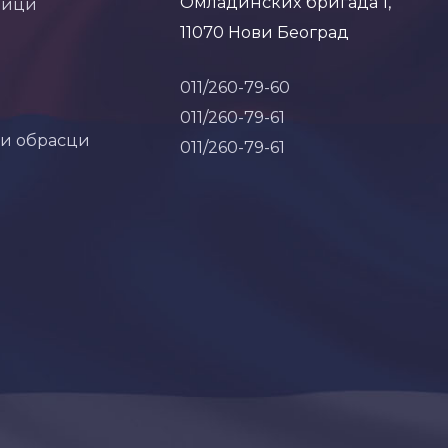
Омладинских бригада 1,
ници
11070 Нови Београд
011/260-79-60
011/260-79-61
 и обрасци
011/260-79-61