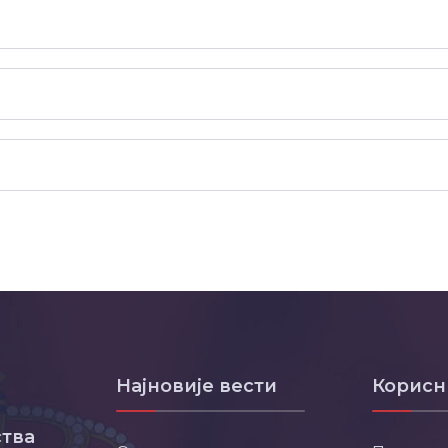
Најновије вести
Корисн
тва