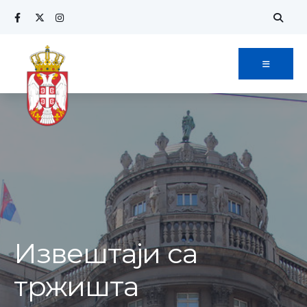
Извештаји са
тржишта