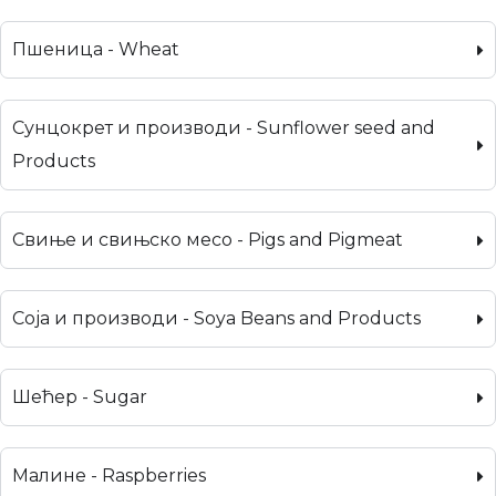
Пшеница - Wheat
Сунцокрет и производи - Sunflower seed and
Products
Свиње и свињско месо - Pigs and Pigmeat
Соја и производи - Soya Beans and Products
Шећер - Sugar
Малине - Raspberries