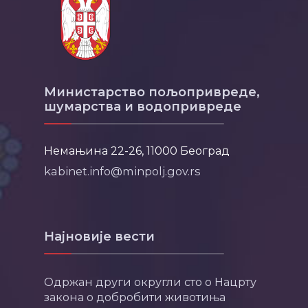
Министарство пољопривреде,
шумарства и водопривреде
Немањина 22-26, 11000 Београд
kabinet.info@minpolj.gov.rs
Најновије вести
Одржан други округли сто о Нацрту
закона о добробити животиња