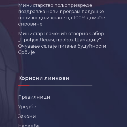
Министарство пољопривреде
поздравља нови програм подршке
производњи хране од 100% домаће
сировине
Министар Гламочић отворио Сабор
„Прођох Левач, прођох Шумадију“:
Очување села је питање будућности
Србије
Корисни линкови
Правилници
Уредбе
Закони
Наредбе