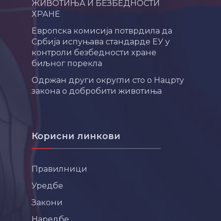
ЖИВОТИЊА И БЕЗБЕДНОСТИ
ХРАНЕ
Европска комисија потврдила да
Србија испуњава стандарде ЕУ у
контроли безбедности хране
биљног порекла
Одржан други округли сто о Нацрту
закона о добробити животиња
Корисни линкови
Правилници
Уредбе
Закони
Наредбе