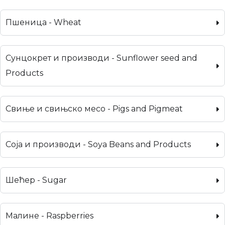
Пшеница - Wheat
Сунцокрет и производи - Sunflower seed and
Products
Свиње и свињско месо - Pigs and Pigmeat
Соја и производи - Soya Beans and Products
Шећер - Sugar
Малине - Raspberries