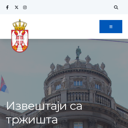
Извештаји са
тржишта