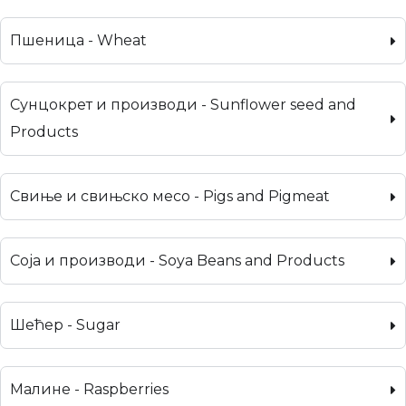
Пшеница - Wheat
Сунцокрет и производи - Sunflower seed and
Products
Свиње и свињско месо - Pigs and Pigmeat
Соја и производи - Soya Beans and Products
Шећер - Sugar
Малине - Raspberries