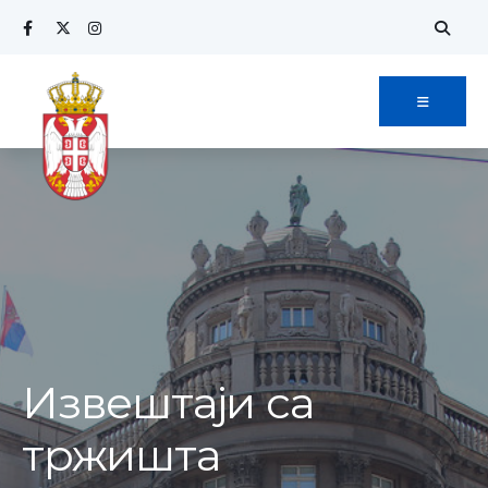
Извештаји са
тржишта