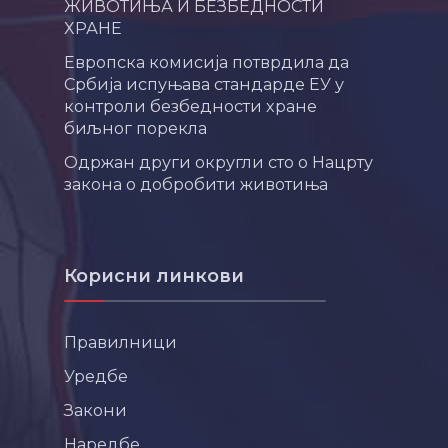
ЖИВОТИЊА И БЕЗБЕДНОСТИ
ХРАНЕ
Европска комисија потврдила да
Србија испуњава стандарде ЕУ у
контроли безбедности хране
биљног порекла
Одржан други округли сто о Нацрту
закона о добробити животиња
Корисни линкови
Правилници
Уредбе
Закони
Наредбе