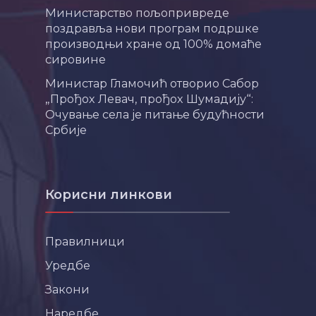
Министарство пољопривреде
поздравља нови програм подршке
производњи хране од 100% домаће
сировине
Министар Гламочић отворио Сабор
„Прођох Левач, прођох Шумадију“:
Очување села је питање будућности
Србије
Корисни линкови
Правилници
Уредбе
Закони
Наредбе