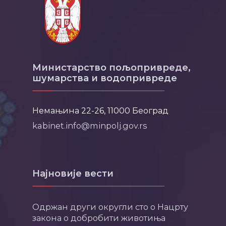
Министарство пољопривреде,
шумарства и водопривреде
Немањина 22-26, 11000 Београд
kabinet.info@minpolj.gov.rs
Најновије вести
Одржан други округли сто о Нацрту
закона о добробити животиња