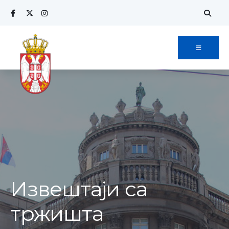
Извештаји са
тржишта