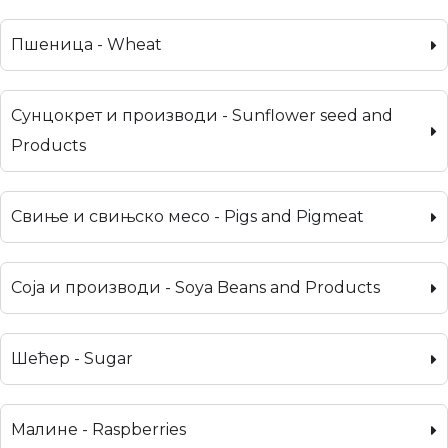
Пшеница - Wheat
Сунцокрет и производи - Sunflower seed and
Products
Свиње и свињско месо - Pigs and Pigmeat
Соја и производи - Soya Beans and Products
Шећер - Sugar
Малине - Raspberries