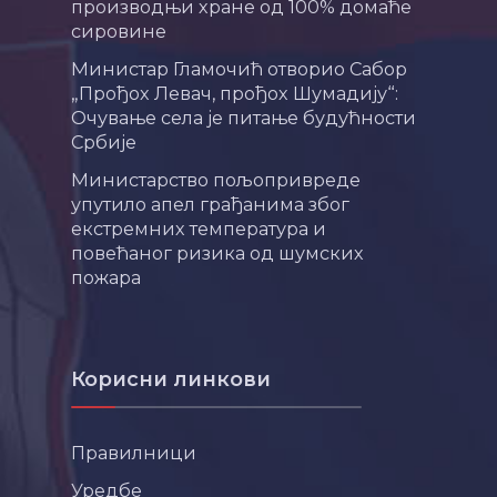
производњи хране од 100% домаће
сировине
Министар Гламочић отворио Сабор
„Прођох Левач, прођох Шумадију“:
Очување села је питање будућности
Србије
Министарство пољопривреде
упутило апел грађанима због
екстремних температура и
повећаног ризика од шумских
пожара
Корисни линкови
Правилници
Уредбе