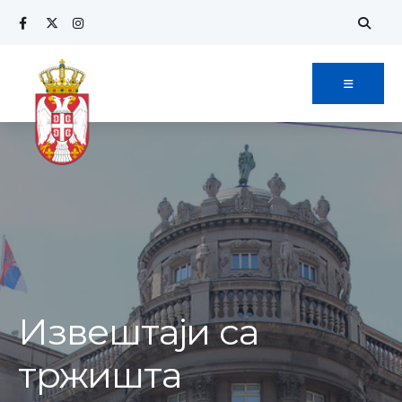
Извештаји са
тржишта