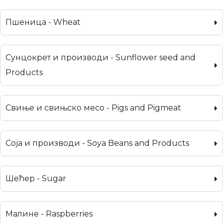
Пшеница - Wheat
Сунцокрет и производи - Sunflower seed and
Products
Свиње и свињско месо - Pigs and Pigmeat
Соја и производи - Soya Beans and Products
Шећер - Sugar
Малине - Raspberries