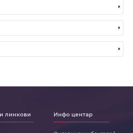
и линкови
Инфо центар