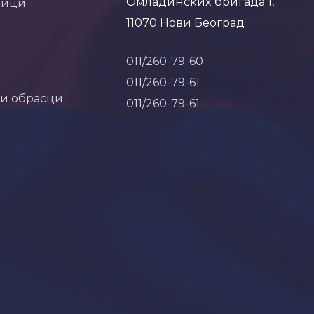
Омладинских бригада 1,
ници
11070 Нови Београд
011/260-79-60
011/260-79-61
 и обрасци
011/260-79-61