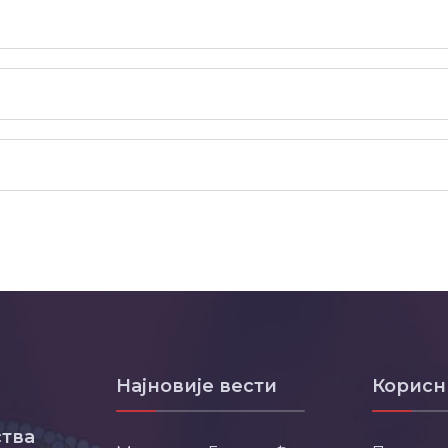
Најновије вести
Корисн
тва