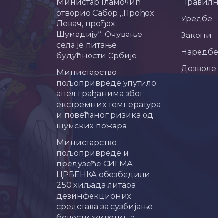
Министар Гламочић
Правил
отворио Сабор „Прођох
Уредбе
Левач, прођох
Шумадију“: Очување
Закони
села је питање
Наредбе
будућности Србије
Дозволе
Министарство
пољопривреде упутило
апел грађанима због
екстремних температура
и повећаног ризика од
шумских пожара
Министарство
пољопривреде и
предузеће СИГМА
ЦРВЕНКА обезбедили
250 хиљада литара
дезинфекционих
средстава за сузбијање
болести животиња