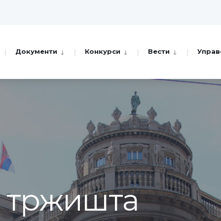
Документи
Конкурси
Вести
Управ
а тржишта