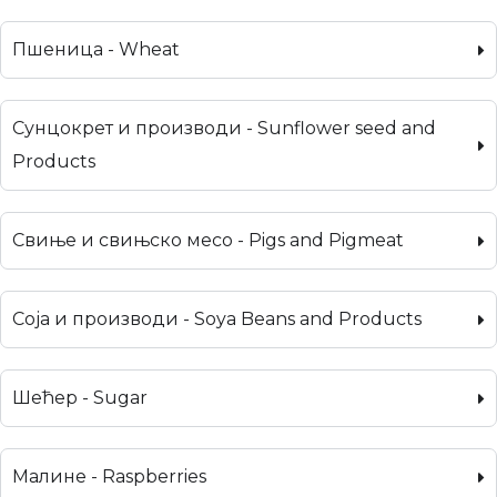
Пшеница - Wheat
Сунцокрет и производи - Sunflower seed and
Products
Свиње и свињско месо - Pigs and Pigmeat
Соја и производи - Soya Beans and Products
Шећер - Sugar
Малине - Raspberries