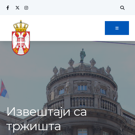
Извештаји са
тржишта