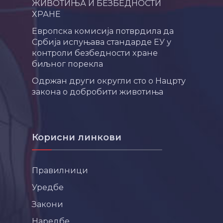
ЖИВОТИЊА И БЕЗБЕДНОСТИ
ХРАНЕ
Европска комисија потврдила да
Србија испуњава стандарде ЕУ у
контроли безбедности хране
биљног порекла
Одржан други округли сто о Нацрту
закона о добробити животиња
Корисни линкови
Правилници
Уредбе
Закони
Наредбе