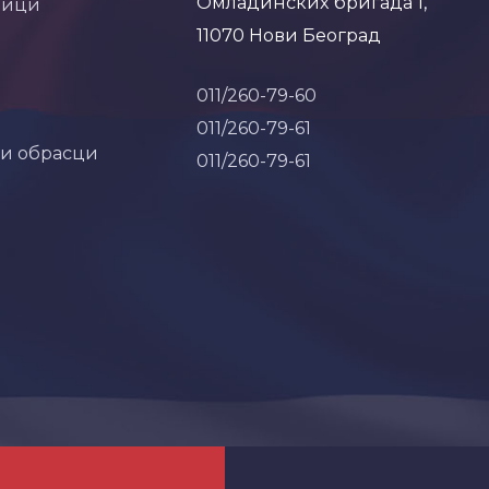
Омладинских бригада 1,
ници
11070 Нови Београд
011/260-79-60
011/260-79-61
 и обрасци
011/260-79-61