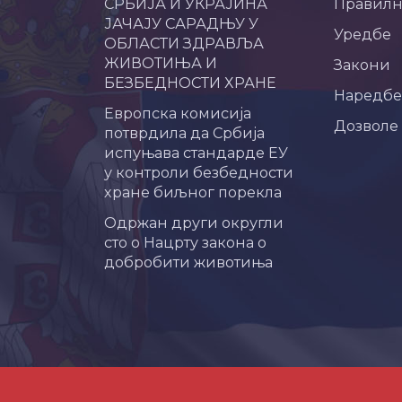
СРБИЈА И УКРАЈИНА
Правил
ЈАЧАЈУ САРАДЊУ У
Уредбе
ОБЛАСТИ ЗДРАВЉА
ЖИВОТИЊА И
Закони
БЕЗБЕДНОСТИ ХРАНЕ
Наредбе
Европска комисија
Дозволе
потврдила да Србија
испуњава стандарде ЕУ
у контроли безбедности
хране биљног порекла
Одржан други округли
сто о Нацрту закона о
добробити животиња