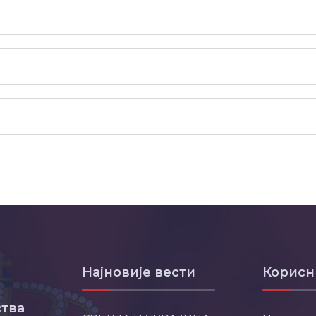
Најновије вести
Корисн
тва