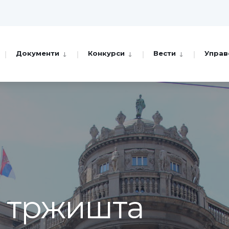
Документи
Конкурси
Вести
Управ
а тржишта