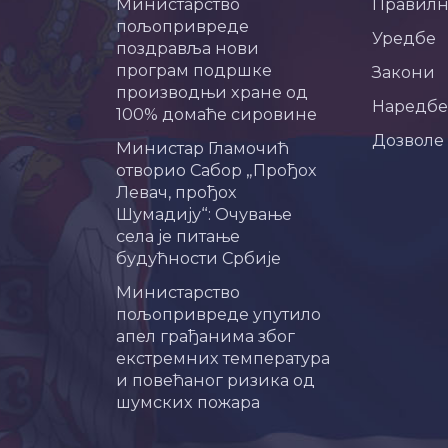
Министарство
Правил
пољопривреде
Уредбе
поздравља нови
програм подршке
Закони
производњи хране од
Наредбе
100% домаће сировине
Дозволе
Министар Гламочић
отворио Сабор „Прођох
Левач, прођох
Шумадију“: Очување
села је питање
будућности Србије
Министарство
пољопривреде упутило
апел грађанима због
екстремних температура
и повећаног ризика од
шумских пожара