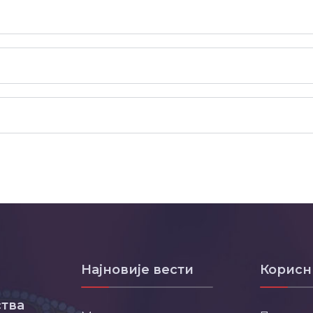
Најновије вести
Корисн
тва