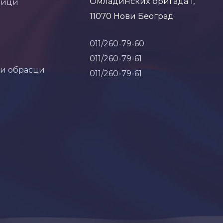
Омладинских бригада 1,
ници
11070 Нови Београд
011/260-79-60
011/260-79-61
 и обрасци
011/260-79-61