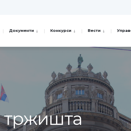
Документи
Конкурси
Вести
Управ
а тржишта