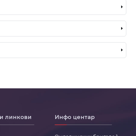
и линкови
Инфо центар