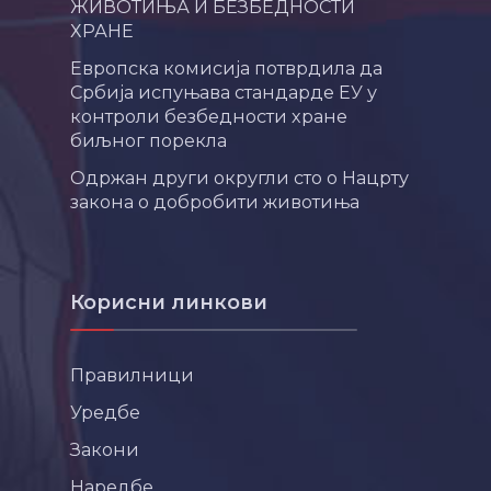
ЖИВОТИЊА И БЕЗБЕДНОСТИ
ХРАНЕ
Европска комисија потврдила да
Србија испуњава стандарде ЕУ у
контроли безбедности хране
биљног порекла
Одржан други округли сто о Нацрту
закона о добробити животиња
Корисни линкови
Правилници
Уредбе
Закони
Наредбе