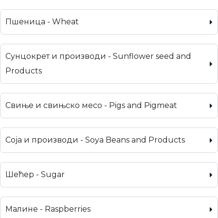
Пшеница - Wheat
Сунцокрет и производи - Sunflower seed and
Products
Свиње и свињско месо - Pigs and Pigmeat
Соја и производи - Soya Beans and Products
Шећер - Sugar
Малине - Raspberries