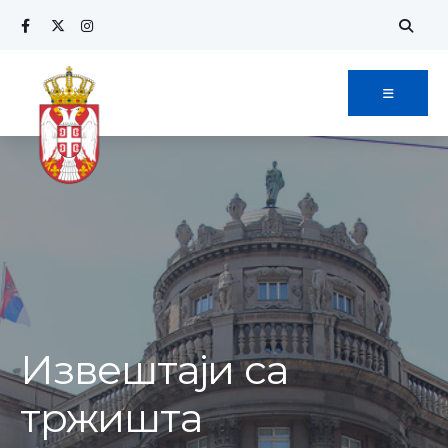
Извештаји са
тржишта