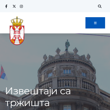
Извештаји са
тржишта