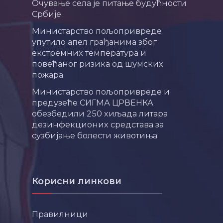
Очување села је питање будућности
Србије
Министарство пољопривреде
упутило апел грађанима због
екстремних температура и
повећаног ризика од шумских
пожара
Министарство пољопривреде и
предузеће СИГМА ЦРВЕНКА
обезбедили 250 хиљада литара
дезинфекционих средстава за
сузбијање болести животиња
Корисни линкови
Правилници