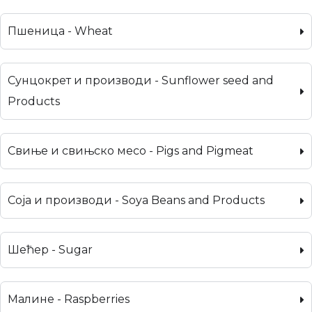
Пшеница - Wheat
Сунцокрет и производи - Sunflower seed and
Products
Свиње и свињско месо - Pigs and Pigmeat
Соја и производи - Soya Beans and Products
Шећер - Sugar
Малине - Raspberries