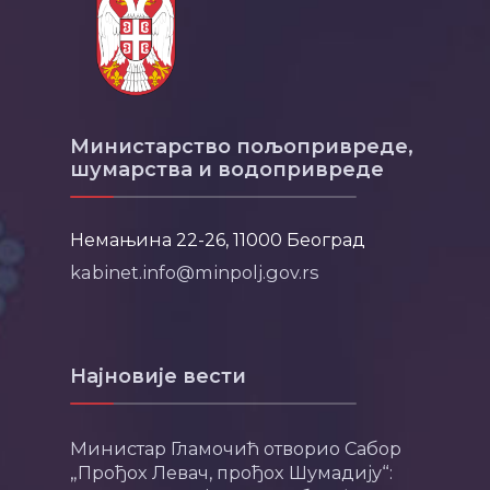
Министарство пољопривреде,
шумарства и водопривреде
Немањина 22-26, 11000 Београд
kabinet.info@minpolj.gov.rs
Најновије вести
Министар Гламочић отворио Сабор
„Прођох Левач, прођох Шумадију“: