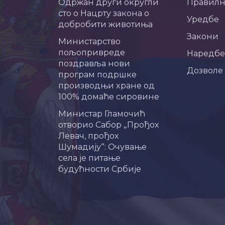
Одржан други округли
Правил
сто о Нацрту закона о
Уредбе
добробити животиња
Закони
Министарство
пољопривреде
Наредбе
поздравља нови
Дозволе
програм подршке
производњи хране од
100% домаће сировине
Министар Гламочић
отворио Сабор „Прођох
Левач, прођох
Шумадију“: Очување
села је питање
будућности Србије