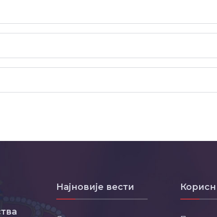
Најновије вести
Корисн
тва