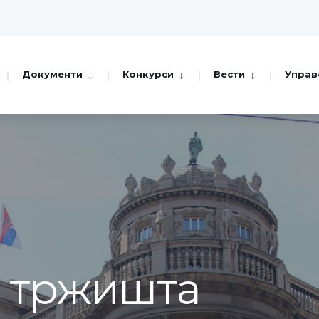
Документи
Конкурси
Вести
Управ
а тржишта