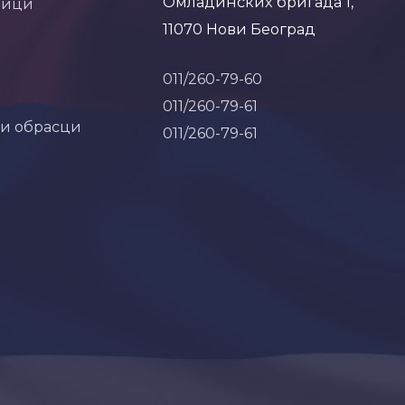
Омладинских бригада 1,
ници
11070 Нови Београд
011/260-79-60
011/260-79-61
 и обрасци
011/260-79-61