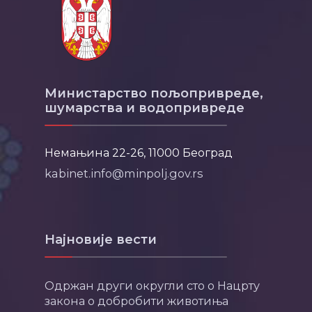
Министарство пољопривреде,
шумарства и водопривреде
Немањина 22-26, 11000 Београд
kabinet.info@minpolj.gov.rs
Најновије вести
Одржан други округли сто о Нацрту
закона о добробити животиња