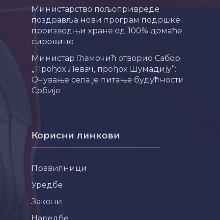
Министарство пољопривреде
поздравља нови програм подршке
производњи хране од 100% домаће
сировине
Министар Гламочић отворио Сабор
„Прођох Левач, прођох Шумадију“:
Очување села је питање будућности
Србије
Корисни линкови
Правилници
Уредбе
Закони
Наредбе