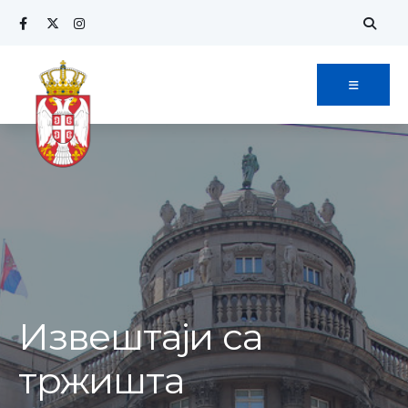
Извештаји са
тржишта