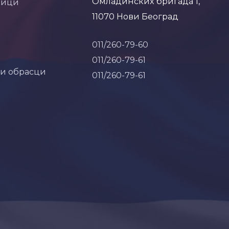
Омладинских бригада 1,
ници
11070 Нови Београд
011/260-79-60
011/260-79-61
 и обрасци
011/260-79-61