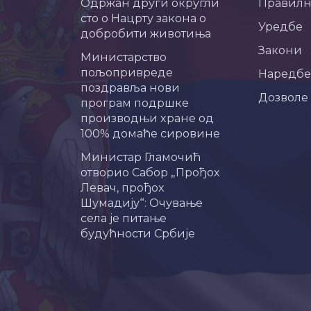
Одржан други округли
Правил
сто о Нацрту закона о
Уредбе
добробити животиња
Закони
Министарство
пољопривреде
Наредбе
поздравља нови
Дозволе
програм подршке
производњи хране од
100% домаће сировине
Министар Гламочић
отворио Сабор „Прођох
Левач, прођох
Шумадију“: Очување
села је питање
будућности Србије