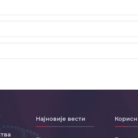
Најновије вести
Корисн
тва