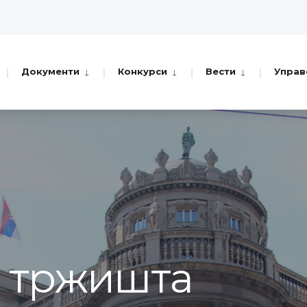
Документи
Конкурси
Вести
Управ
а тржишта