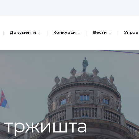
Документи
Конкурси
Вести
Управ
а тржишта