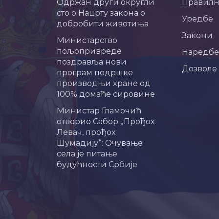
Одржан други округли
Правил
сто о Нацрту закона о
Уредбе
добробити животиња
Закони
Министарство
пољопривреде
Наредбе
поздравља нови
Дозволе
програм подршке
производњи хране од
100% домаће сировине
Министар Гламочић
отворио Сабор „Прођох
Левач, прођох
Шумадију“: Очување
села је питање
будућности Србије