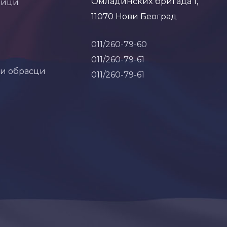
Омладинских бригада 1,
ници
11070 Нови Београд
011/260-79-60
011/260-79-61
 и обрасци
011/260-79-61