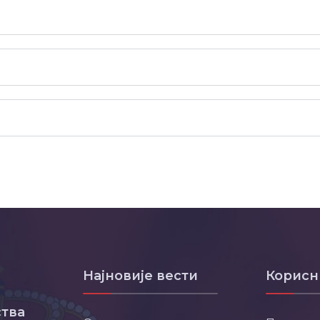
Најновије вести
Корисн
тва