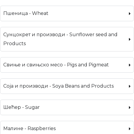
Пшеница - Wheat
Сунцокрет и производи - Sunflower seed and
Products
Свиње и свињско месо - Pigs and Pigmeat
Соја и производи - Soya Beans and Products
Шећер - Sugar
Малине - Raspberries