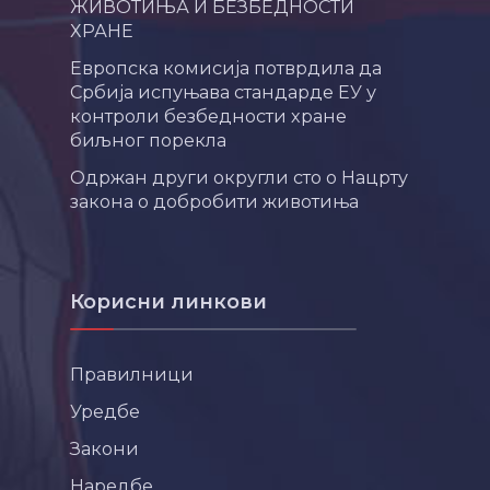
ЖИВОТИЊА И БЕЗБЕДНОСТИ
ХРАНЕ
Европска комисија потврдила да
Србија испуњава стандарде ЕУ у
контроли безбедности хране
биљног порекла
Одржан други округли сто о Нацрту
закона о добробити животиња
Корисни линкови
Правилници
Уредбе
Закони
Наредбе