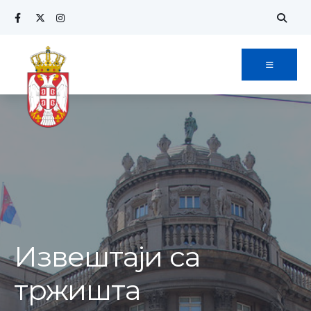
Извештаји са
тржишта