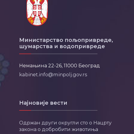
Министарство пољопривреде,
шумарства и водопривреде
Немањина 22-26, 11000 Београд
kabinet.info@minpolj.gov.rs
Најновије вести
Одржан други округли сто о Нацрту
закона о добробити животиња