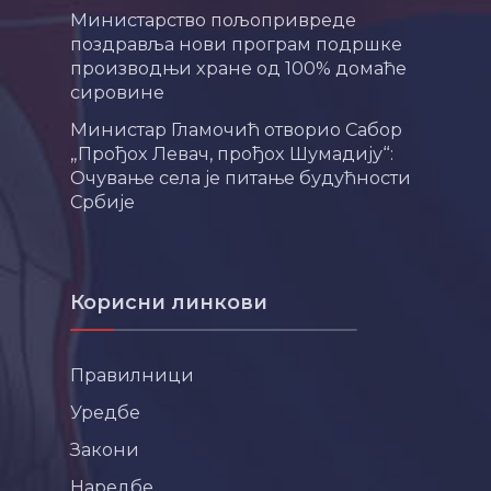
Министарство пољопривреде
поздравља нови програм подршке
производњи хране од 100% домаће
сировине
Министар Гламочић отворио Сабор
„Прођох Левач, прођох Шумадију“:
Очување села је питање будућности
Србије
Корисни линкови
Правилници
Уредбе
Закони
Наредбе