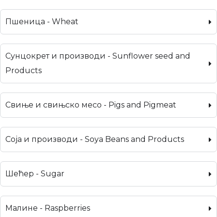
Пшеница - Wheat
Сунцокрет и производи - Sunflower seed and
Products
Свиње и свињско месо - Pigs and Pigmeat
Соја и производи - Soya Beans and Products
Шећер - Sugar
Малине - Raspberries