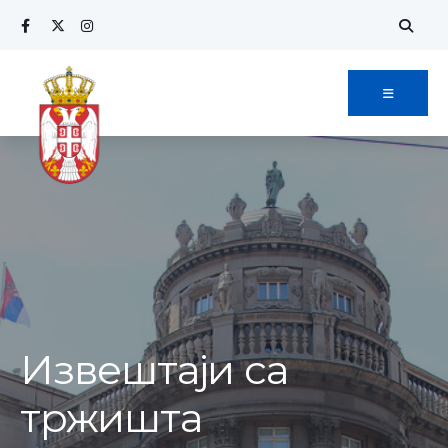
Извештаји са
тржишта