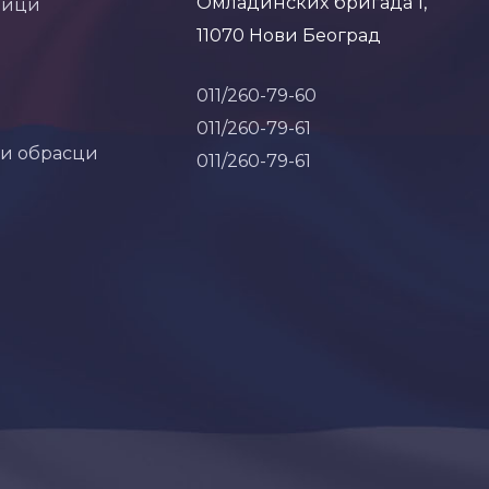
Омладинских бригада 1,
ници
11070 Нови Београд
011/260-79-60
011/260-79-61
 и обрасци
011/260-79-61