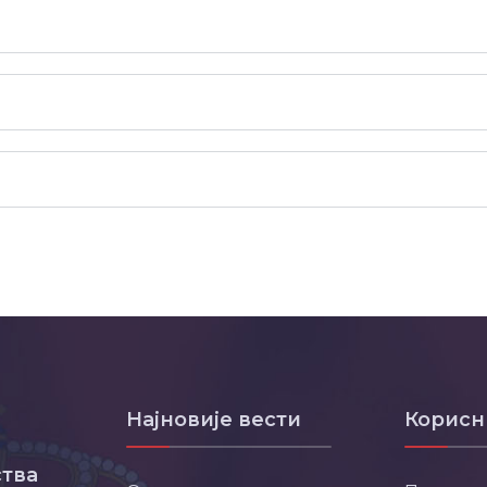
Најновије вести
Корисн
тва