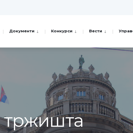
Документи
Конкурси
Вести
Управ
а тржишта