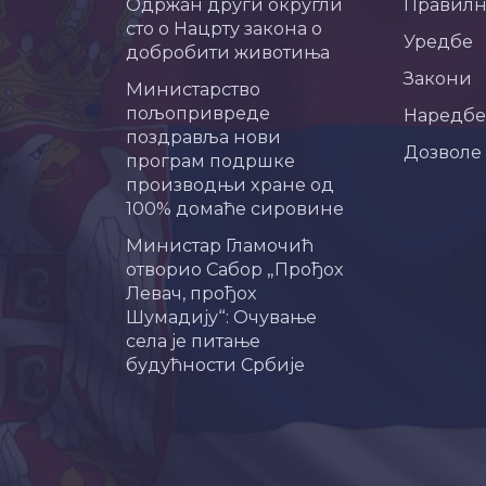
Одржан други округли
Правил
сто о Нацрту закона о
Уредбе
добробити животиња
Закони
Министарство
пољопривреде
Наредбе
поздравља нови
Дозволе
програм подршке
производњи хране од
100% домаће сировине
Министар Гламочић
отворио Сабор „Прођох
Левач, прођох
Шумадију“: Очување
села је питање
будућности Србије