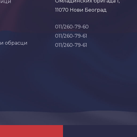
Омладинских бригада 1,
ници
11070 Нови Београд
011/260-79-60
011/260-79-61
 и обрасци
011/260-79-61