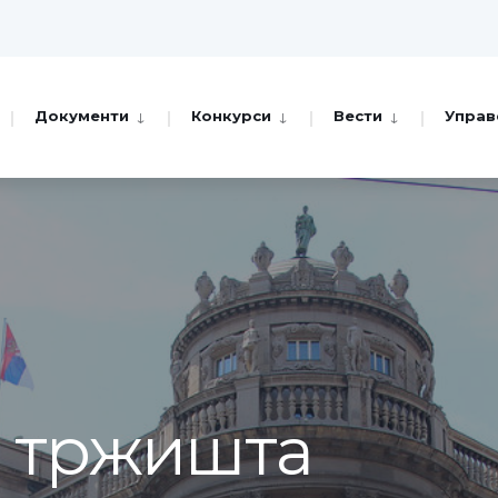
Документи
Конкурси
Вести
Управ
а тржишта