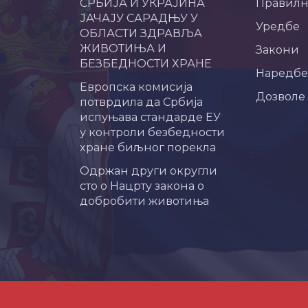
СРБИЈА И УКРАЈИНА
Правил
ЈАЧАЈУ САРАДЊУ У
Уредбе
ОБЛАСТИ ЗДРАВЉА
ЖИВОТИЊА И
Закони
БЕЗБЕДНОСТИ ХРАНЕ
Наредбе
Европска комисија
Дозволе
потврдила да Србија
испуњава стандарде ЕУ
у контроли безбедности
хране биљног порекла
Одржан други округли
сто о Нацрту закона о
добробити животиња