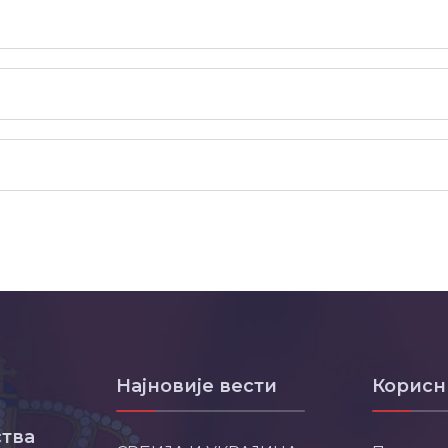
Најновије вести
Корисн
тва