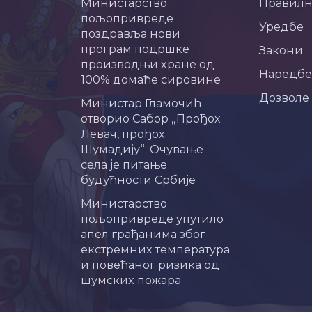
Министарство
Правил
пољопривреде
Уредбе
поздравља нови
програм подршке
Закони
производњи хране од
Наредбе
100% домаће сировине
Дозволе
Министар Гламочић
отворио Сабор „Прођох
Левач, прођох
Шумадију“: Очување
села је питање
будућности Србије
Министарство
пољопривреде упутило
апел грађанима због
екстремних температура
и повећаног ризика од
шумских пожара