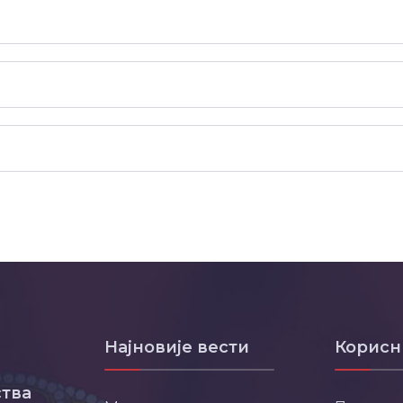
Најновије вести
Корисн
тва