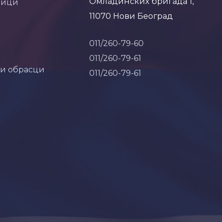
Омладинских бригада 1,
ници
11070 Нови Београд
011/260-79-60
011/260-79-61
 и обрасци
011/260-79-61