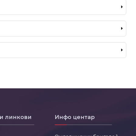
и линкови
Инфо центар