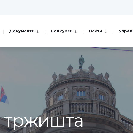
Документи
Конкурси
Вести
Управ
а тржишта