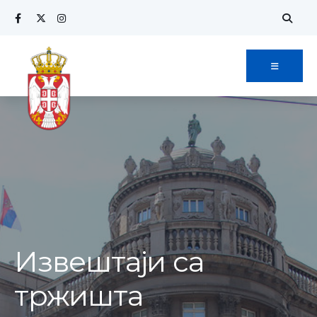
Извештаји са
тржишта