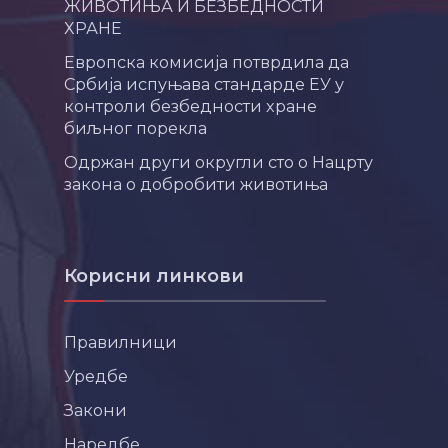
ЖИВОТИЊА И БЕЗБЕДНОСТИ
ХРАНЕ
Европска комисија потврдила да
Србија испуњава стандарде ЕУ у
контроли безбедности хране
биљног порекла
Одржан други округли сто о Нацрту
закона о добробити животиња
Корисни линкови
Правилници
Уредбе
Закони
Наредбе