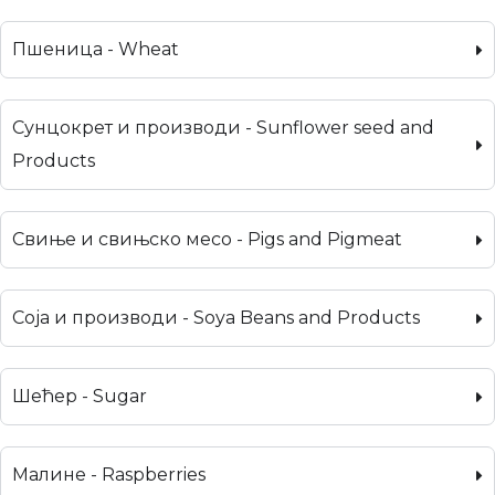
Пшеница - Wheat
Сунцокрет и производи - Sunflower seed and
Products
Свиње и свињско месо - Pigs and Pigmeat
Соја и производи - Soya Beans and Products
Шећер - Sugar
Малине - Raspberries