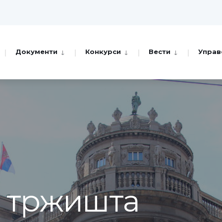
Документи
Конкурси
Вести
Управ
а тржишта