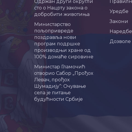
Одржан други округли
Правил
сто о Нацрту закона о
Уредбе
добробити животиња
Закони
Министарство
пољопривреде
Наредбе
поздравља нови
Дозволе
програм подршке
производњи хране од
100% домаће сировине
Министар Гламочић
отворио Сабор „Прођох
Левач, прођох
Шумадију“: Очување
села је питање
будућности Србије