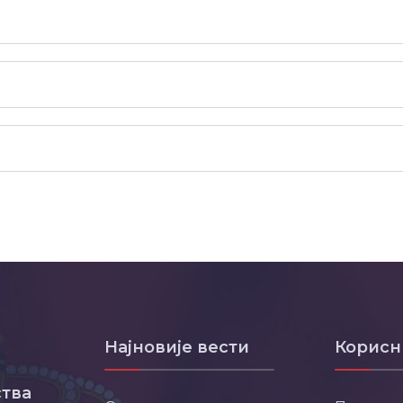
Најновије вести
Корисн
тва