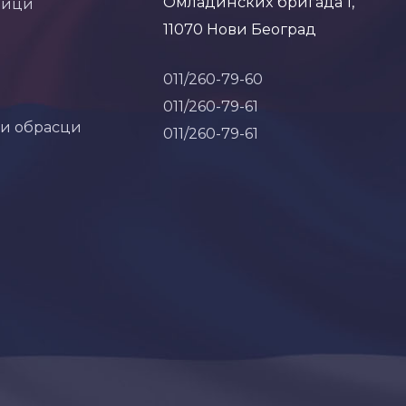
Омладинских бригада 1,
ници
11070 Нови Београд
011/260-79-60
011/260-79-61
 и обрасци
011/260-79-61