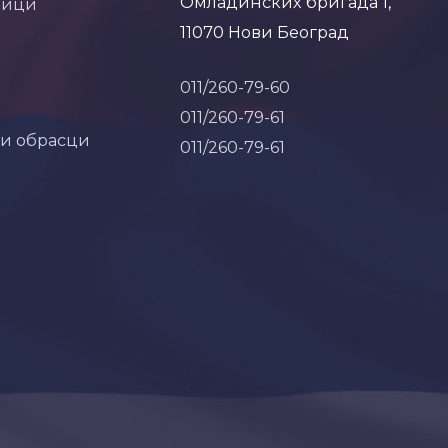
Омладинских бригада 1,
ници
11070 Нови Београд
011/260-79-60
011/260-79-61
 и обрасци
011/260-79-61