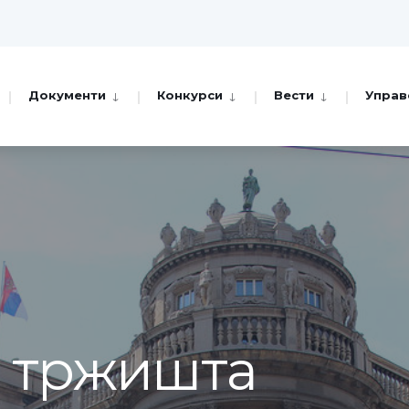
Документи
Конкурси
Вести
Управ
а тржишта