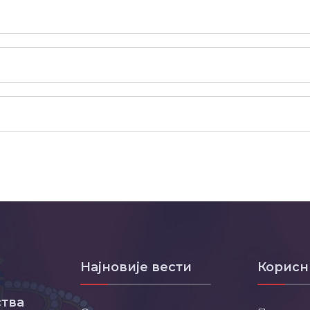
Најновије вести
Корисн
тва