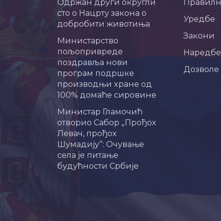
Одржан други округли
Правил
сто о Нацрту закона о
Уредбе
добробити животиња
Закони
Министарство
пољопривреде
Наредбе
поздравља нови
Дозволе
програм подршке
производњи хране од
100% домаће сировине
Министар Гламочић
отворио Сабор „Прођох
Левач, прођох
Шумадију“: Очување
села је питање
будућности Србије