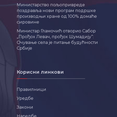
Министарство пољопривреде
поздравља нови програм подршке
производњи хране од 100% домаће
сировине
Министар Гламочић отворио Сабор
„Прођох Левач, прођох Шумадију“:
Очување села је питање будућности
Србије
Корисни линкови
Правилници
Уредбе
Закони
Наредбе