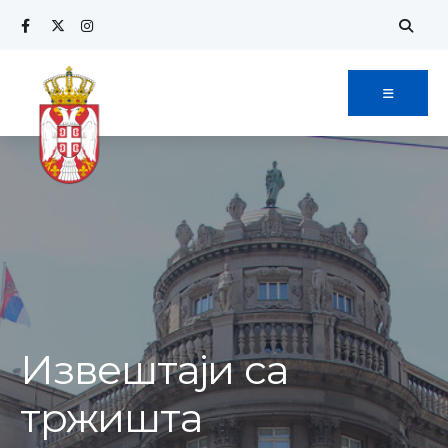
Извештаји са
тржишта