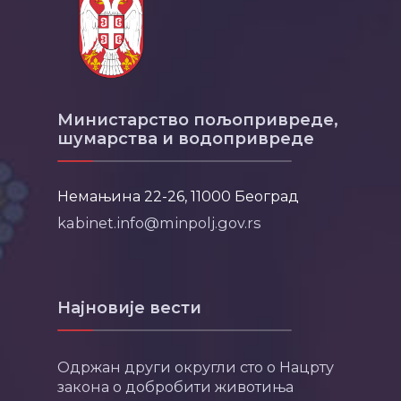
Министарство пољопривреде,
шумарства и водопривреде
Немањина 22-26, 11000 Београд
kabinet.info@minpolj.gov.rs
Најновије вести
Одржан други округли сто о Нацрту
закона о добробити животиња