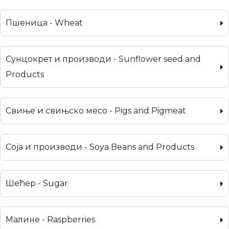
Пшеница - Wheat
Сунцокрет и производи - Sunflower seed and
Products
Свиње и свињско месо - Pigs and Pigmeat
Соја и производи - Soya Beans and Products
Шећер - Sugar
Малине - Raspberries