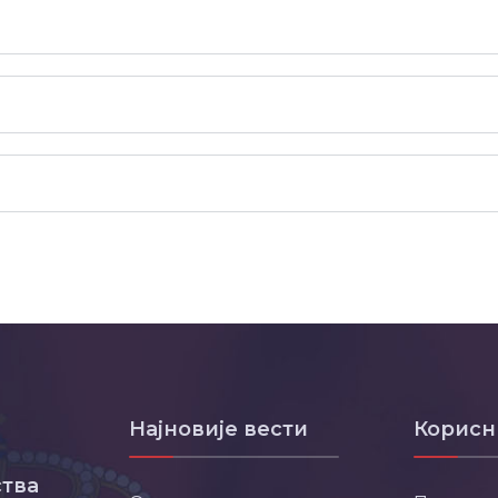
Најновије вести
Корисн
тва