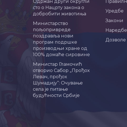
Одржан други округли
Правил
сто о Нацрту закона о
Уредбе
добробити животиња
Закони
Министарство
пољопривреде
Наредбе
поздравља нови
Дозволе
програм подршке
производњи хране од
100% домаће сировине
Министар Гламочић
отворио Сабор „Прођох
Левач, прођох
Шумадију“: Очување
села је питање
будућности Србије