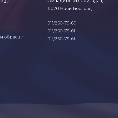
Омладинских бригада 1,
ници
11070 Нови Београд
011/260-79-60
011/260-79-61
 и обрасци
011/260-79-61