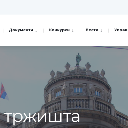
Документи
Конкурси
Вести
Управ
а тржишта