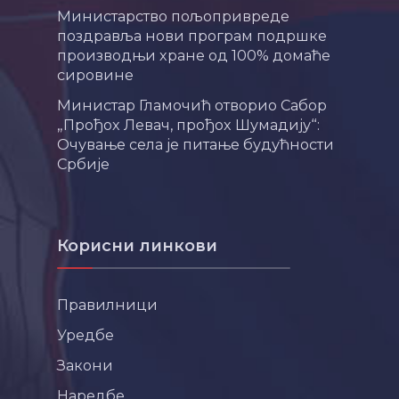
Министарство пољопривреде
поздравља нови програм подршке
производњи хране од 100% домаће
сировине
Министар Гламочић отворио Сабор
„Прођох Левач, прођох Шумадију“:
Очување села је питање будућности
Србије
Корисни линкови
Правилници
Уредбе
Закони
Наредбе