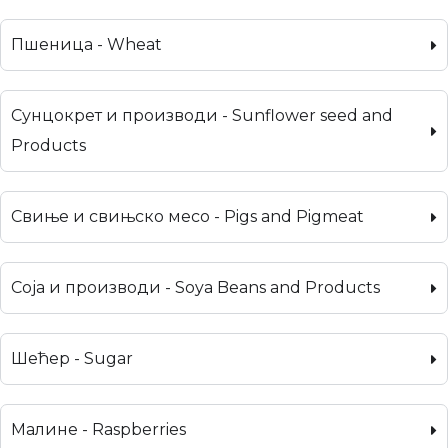
Пшеница - Wheat
Сунцокрет и производи - Sunflower seed and
Products
Свиње и свињско месо - Pigs and Pigmeat
Соја и производи - Soya Beans and Products
Шећер - Sugar
Малине - Raspberries