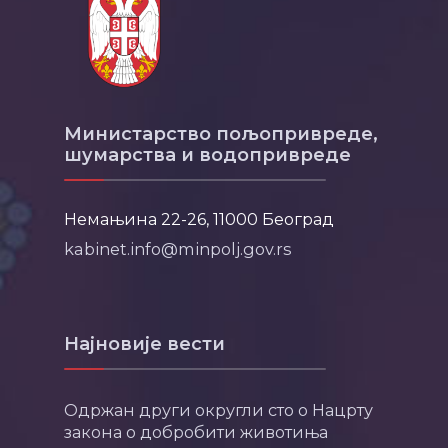
Министарство пољопривреде,
шумарства и водопривреде
Немањина 22-26, 11000 Београд
kabinet.info@minpolj.gov.rs
Најновије вести
Одржан други округли сто о Нацрту
закона о добробити животиња