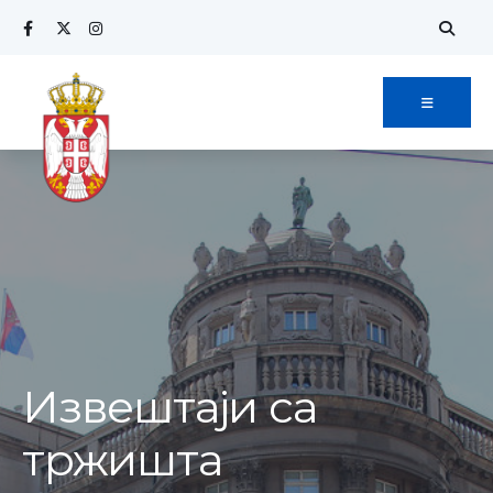
Извештаји са
тржишта