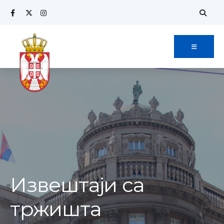
Извештаји са
тржишта