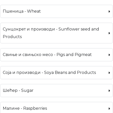
Пшеница - Wheat
Сунцокрет и производи - Sunflower seed and
Products
Свиње и свињско месо - Pigs and Pigmeat
Соја и производи - Soya Beans and Products
Шећер - Sugar
Малине - Raspberries