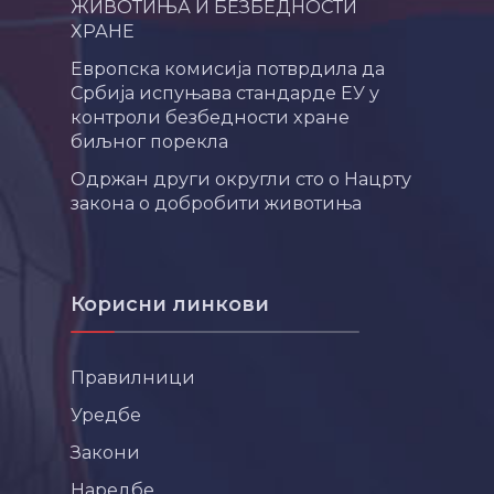
ЖИВОТИЊА И БЕЗБЕДНОСТИ
ХРАНЕ
Европска комисија потврдила да
Србија испуњава стандарде ЕУ у
контроли безбедности хране
биљног порекла
Одржан други округли сто о Нацрту
закона о добробити животиња
Корисни линкови
Правилници
Уредбе
Закони
Наредбе