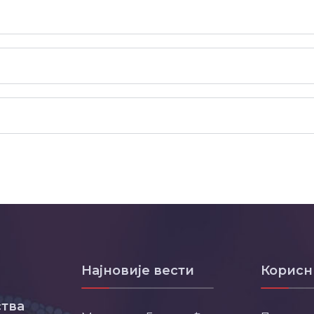
Најновије вести
Корисн
тва