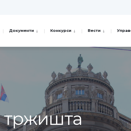
Документи
Конкурси
Вести
Управ
а тржишта