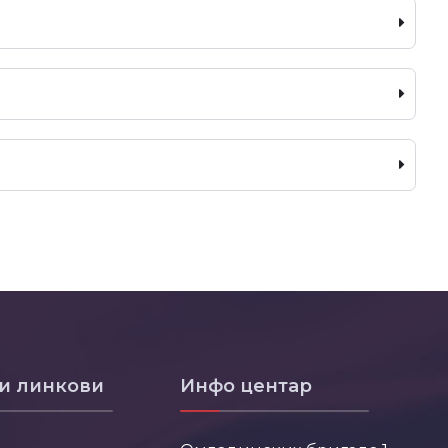
и линкови
Инфо центар