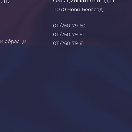
Омладинских бригада 1,
ници
11070 Нови Београд
011/260-79-60
011/260-79-61
 и обрасци
011/260-79-61