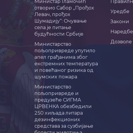
Министар Гламочић
Правил
отворио Сабор „Прођох
Уредбе
Левач, прођох
Шумадију“: Очување
Закони
села је питање
Наредбе
будућности Србије
Дозволе
Министарство
пољопривреде упутило
апел грађанима због
екстремних температура
и повећаног ризика од
шумских пожара
Министарство
пољопривреде и
предузеће СИГМА
ЦРВЕНКА обезбедили
250 хиљада литара
дезинфекционих
средстава за сузбијање
болести животиња