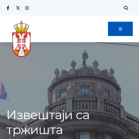
Извештаји са
тржишта