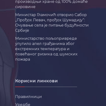
производњи хране од 100% домаће
сировине
Министар Гламочић отворио Сабор
„Прођох Левач, прођох Шумадију“:
Очување села је питање будућности
Србије
Министарство пољопривреде
упутило апел грађанима због
екстремних температура и
повећаног ризика од шумских
пожара
Корисни линкови
Правилници
Уредбе