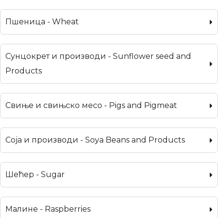
Пшеница - Wheat
Сунцокрет и производи - Sunflower seed and
Products
Свиње и свињско месо - Pigs and Pigmeat
Соја и производи - Soya Beans and Products
Шећер - Sugar
Малине - Raspberries