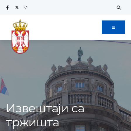
Извештаји са
тржишта