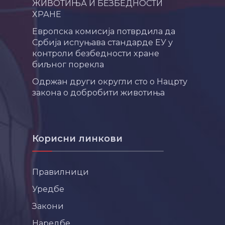
ЖИВОТИЊА И БЕЗБЕДНОСТИ
ХРАНЕ
Европска комисија потврдила да
Србија испуњава стандарде ЕУ у
контроли безбедности хране
биљног порекла
Одржан други округли сто о Нацрту
закона о добробити животиња
Корисни линкови
Правилници
Уредбе
Закони
Наредбе