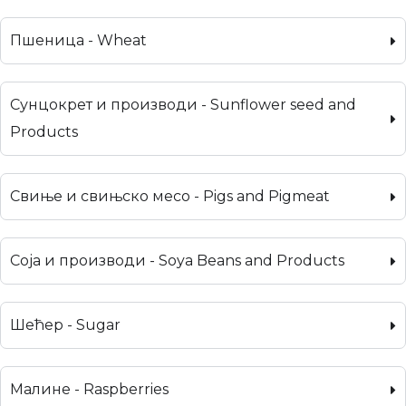
Пшеница - Wheat
Сунцокрет и производи - Sunflower seed and
Products
Свиње и свињско месо - Pigs and Pigmeat
Соја и производи - Soya Beans and Products
Шећер - Sugar
Малине - Raspberries