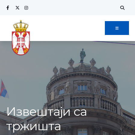
Извештаји са
тржишта