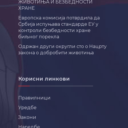
ЖИВОТИЊА И БЕЗБЕДНОСТИ
ХРАНЕ
Европска комисија потврдила да
Србија испуњава стандарде ЕУ у
контроли безбедности хране
биљног порекла
Одржан други округли сто о Нацрту
закона о добробити животиња
Корисни линкови
Правилници
Уредбе
Закони
Наредбе