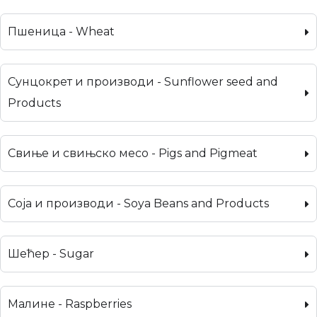
Пшеница - Wheat
Сунцокрет и производи - Sunflower seed and
Products
Свиње и свињско месо - Pigs and Pigmeat
Соја и производи - Soya Beans and Products
Шећер - Sugar
Малине - Raspberries