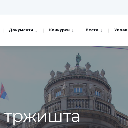
Документи
Конкурси
Вести
Управ
а тржишта