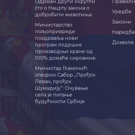
Одржан други округли
Правил
сто о Нацрту закона о
Уредбе
добробити животиња
Закони
Министарство
пољопривреде
Наредбе
поздравља нови
Дозволе
програм подршке
производњи хране од
100% домаће сировине
Министар Гламочић
отворио Сабор „Прођох
Левач, прођох
Шумадију“: Очување
села је питање
будућности Србије