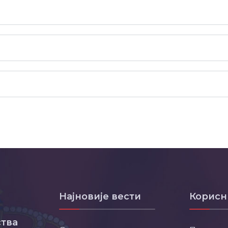
Најновије вести
Корисн
тва