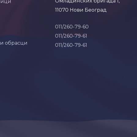
Омладинских бригада 1,
ници
11070 Нови Београд
011/260-79-60
011/260-79-61
 и обрасци
011/260-79-61