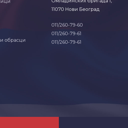
Омладинских бригада 1,
ници
11070 Нови Београд
011/260-79-60
011/260-79-61
 и обрасци
011/260-79-61