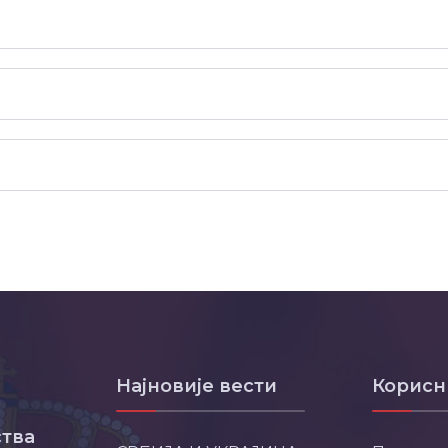
Најновије вести
Корисн
тва