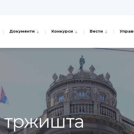
Документи
Конкурси
Вести
Управ
а тржишта