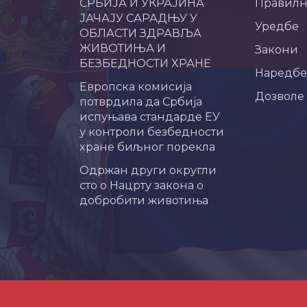
СРБИЈА И УКРАЈИНА
Правил
ЈАЧАЈУ САРАДЊУ У
Уредбе
ОБЛАСТИ ЗДРАВЉА
ЖИВОТИЊА И
Закони
БЕЗБЕДНОСТИ ХРАНЕ
Наредбе
Европска комисија
Дозволе
потврдила да Србија
испуњава стандарде ЕУ
у контроли безбедности
хране биљног порекла
Одржан други округли
сто о Нацрту закона о
добробити животиња