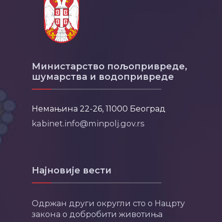
Министарство пољопривреде,
шумарства и водопривреде
Немањина 22-26, 11000 Београд
kabinet.info@minpolj.gov.rs
Најновије вести
Одржан други округли сто о Нацрту
закона о добробити животиња