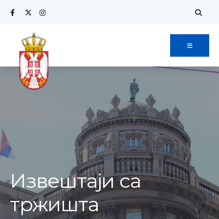
Извештаји са
тржишта