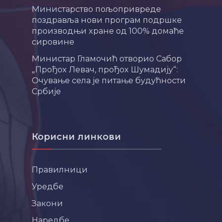
Министарство пољопривреде
поздравља нови програм подршке
производњи хране од 100% домаће
сировине
Министар Гламочић отворио Сабор
„Прођох Левач, прођох Шумадију“:
Очување села је питање будућности
Србије
Корисни линкови
Правилници
Уредбе
Закони
Наредбе