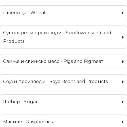
Пшеница - Wheat
Сунцокрет и производи - Sunflower seed and
Products
Свиње и свињско месо - Pigs and Pigmeat
Соја и производи - Soya Beans and Products
Шећер - Sugar
Малине - Raspberries