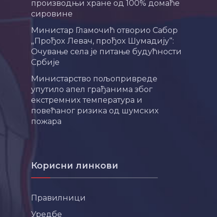
производњи хране од 100% домаће
сировине
Министар Гламочић отворио Сабор
„Прођох Левач, прођох Шумадију“:
Очување села је питање будућности
Србије
Министарство пољопривреде
упутило апел грађанима због
екстремних температура и
повећаног ризика од шумских
пожара
Корисни линкови
Правилници
Уредбе