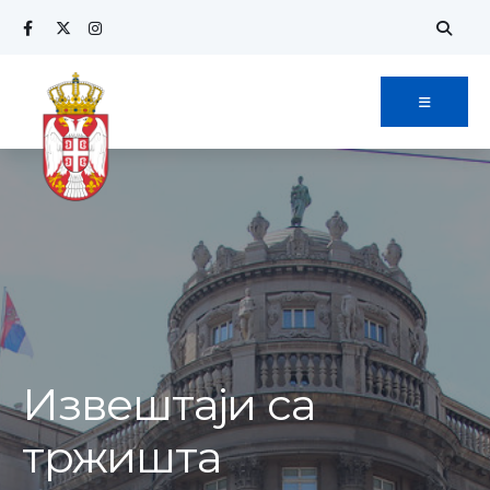
Извештаји са
тржишта