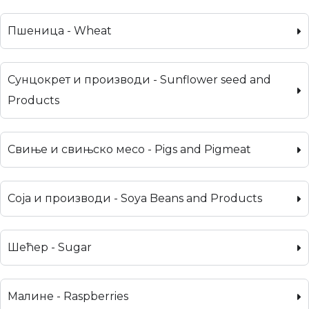
Пшеница - Wheat
Сунцокрет и производи - Sunflower seed and
Products
Свиње и свињско месо - Pigs and Pigmeat
Соја и производи - Soya Beans and Products
Шећер - Sugar
Малине - Raspberries