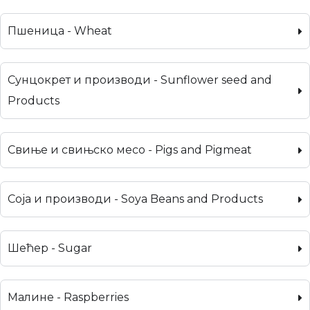
Пшеница - Wheat
Сунцокрет и производи - Sunflower seed and
Products
Свиње и свињско месо - Pigs and Pigmeat
Соја и производи - Soya Beans and Products
Шећер - Sugar
Малине - Raspberries