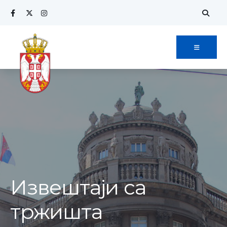
Извештаји са
тржишта