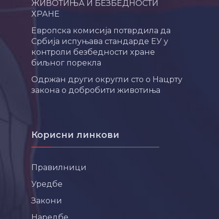
ЖИВОТИЊА И БЕЗБЕДНОСТИ
ХРАНЕ
Европска комисија потврдила да
Србија испуњава стандарде ЕУ у
контроли безбедности хране
биљног порекла
Одржан други округли сто о Нацрту
закона о добробити животиња
Корисни линкови
Правилници
Уредбе
Закони
Наредбе